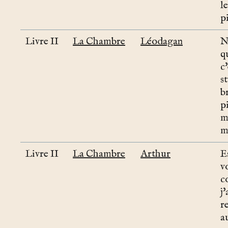
l
pi
Livre II
La Chambre
Léodagan
N
q
c
s
b
p
m
m
Livre II
La Chambre
Arthur
E
v
c
j
r
a