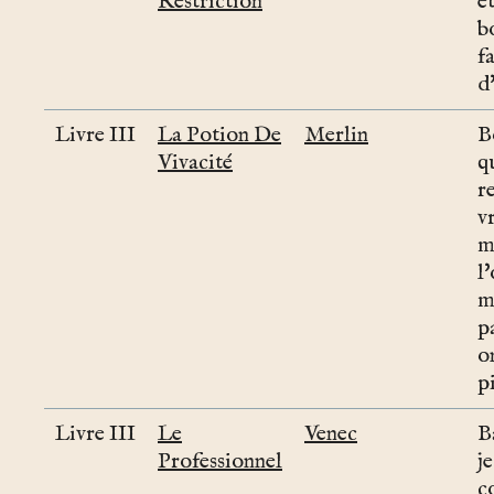
Restriction
êt
b
fa
d
Livre III
La Potion De
Merlin
B
Vivacité
qu
r
v
m
l
m
p
o
p
Livre III
Le
Venec
B
Professionnel
je
c