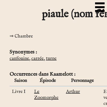
piaule (nom fé
Chambre
Synonymes
canfouine
,
carrée
,
turne
Occurrences dans Kaamelott
Saison
Épisode
Personnage
Livre I
Le
Arthur
E
Zoomorphe
v
c