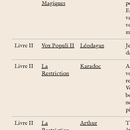
Magiques
p
E
v
v
m
Livre II
Vox Populi II
Léodagan
J
d
Livre II
La
Karadoc
A
Restriction
v
r
V
b
n
p
Livre II
La
Arthur
T