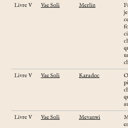
Livre V
Vae Soli
Merlin
F
j
c
f
c
c
q
u
c
Livre V
Vae Soli
Karadoc
O
p
c
q
a
Livre V
Vae Soli
Mevanwi
M
e