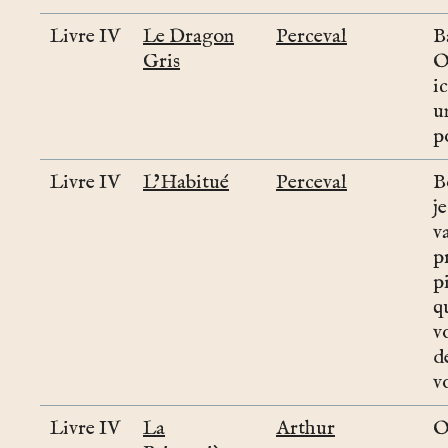
Livre IV
Le Dragon
Perceval
B
Gris
O
i
u
p
Livre IV
L’Habitué
Perceval
B
je
v
p
p
q
v
d
v
Livre IV
La
Arthur
Ou