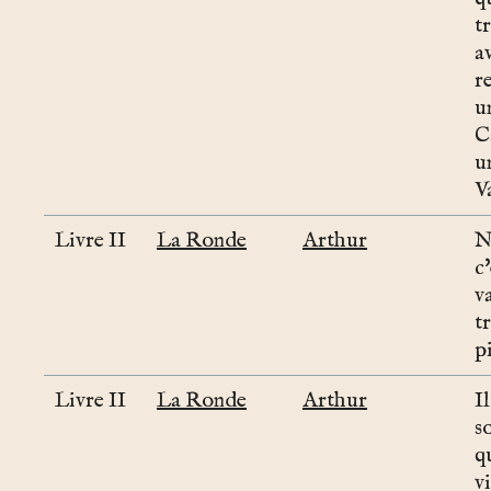
t
a
r
u
C
u
V
Livre II
La Ronde
Arthur
N
c'
v
t
pi
Livre II
La Ronde
Arthur
I
s
q
v