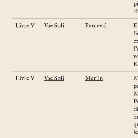
p
c
Livre V
Vae Soli
Perceval
E
l
c
l
v
K
Livre V
Vae Soli
Merlin
M
p
M
P
d
b
q
l