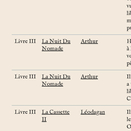
v
li
m
pu
Livre III
La Nuit Du
Arthur
H
Nomade
à
v
p
Livre III
La Nuit Du
Arthur
I
Nomade
a
l
C
Livre III
La Cassette
Léodagan
Il
II
le
O