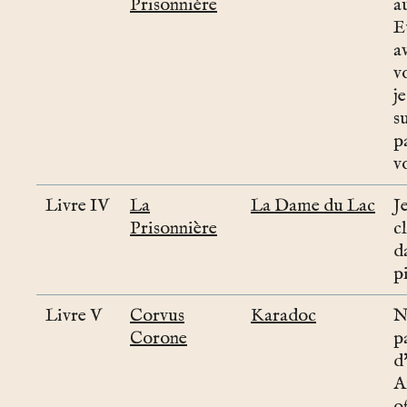
Prisonnière
a
E
av
v
j
s
p
v
Livre IV
La
La Dame du Lac
Je
Prisonnière
c
d
p
Livre V
Corvus
Karadoc
N
Corone
p
d
A
of