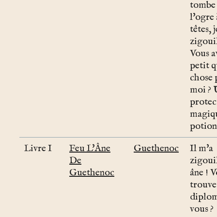
tombe 
l'ogre
têtes, j
zigoui
Vous a
petit 
chose 
moi ?
protec
magiqu
potion,
Livre I
Feu L'Âne
Guethenoc
Il m'a
De
zigoui
Guethenoc
âne ! 
trouve
diplom
vous ?