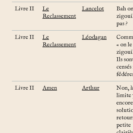
Livre II
Le
Lancelot
Bah on
Reclassement
zigoui
pas ?
Livre II
Le
Léodagan
Comme
Reclassement
« on le
zigouil
Ils son
censés
fédérer
Livre II
Amen
Arthur
Non, à
limite 
encore
soluti
retour
petite
clairiè