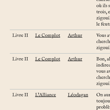
où ils 
trois, 
zigoui
le feut
Livre II
Le Complot
Arthur
Vous a
cherch
zigouil
Livre II
Le Complot
Arthur
Bon, a
indire
vous a
cherch
zigouil
Livre II
L'Alliance
Léodagan
On au
toujou
probl