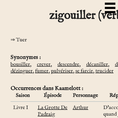
zigouiller (ver
Tuer
Synonymes
bousiller
,
crever
,
descendre
,
décaniller
,
d
dézinguer
,
fumer
,
pulvériser
,
se farcir
,
trucider
Occurrences dans Kaamelott
Saison
Épisode
Personnage
Rép
Livre I
La Grotte De
Arthur
D'acco
Padraig
quand 