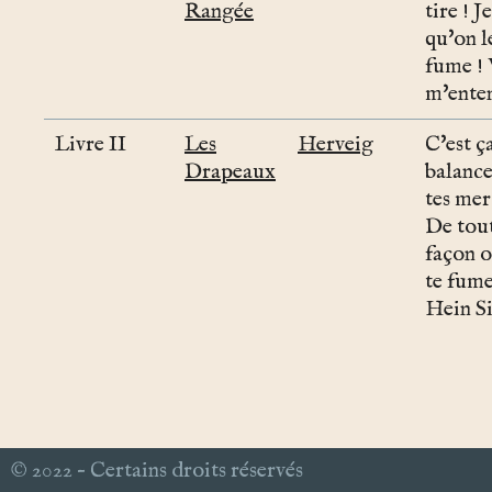
Rangée
tire ! J
qu'on l
fume !
m'ente
Livre II
Les
Herveig
C'est ç
Drapeaux
balance
tes mer
De tou
façon o
te fume
Hein Si
© 2022 – Certains droits réservés