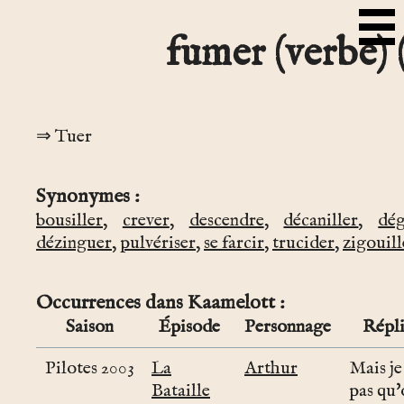
fumer (verbe) (
Tuer
Synonymes
bousiller
,
crever
,
descendre
,
décaniller
,
dé
dézinguer
,
pulvériser
,
se farcir
,
trucider
,
zigouill
Occurrences dans Kaamelott
Saison
Épisode
Personnage
Répl
Pilotes 2003
La
Arthur
Mais je
Bataille
pas qu'