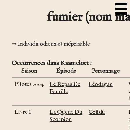
fumier (nom ma
Individu odieux et méprisable
Occurrences dans Kaamelott
Saison
Épisode
Personnage
Pilotes 2004
Le Repas De
Léodagan
Famille
Livre I
La Queue Du
Grüdü
Scorpion