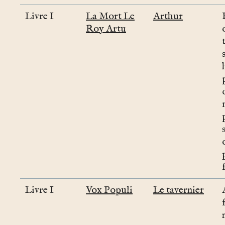
Livre I
La Mort Le
Arthur
Roy Artu
Livre I
Vox Populi
Le tavernier