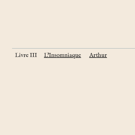
Livre III
L'Insomniaque
Arthur