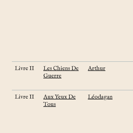
Livre II
Les Chiens De
Arthur
Guerre
Livre II
Aux Yeux De
Léodagan
Tous