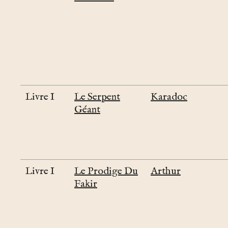
Livre I
Le Serpent
Karadoc
Géant
Livre I
Le Prodige Du
Arthur
Fakir