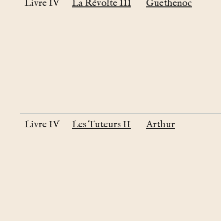
Livre IV
La Révolte III
Guethenoc
Livre IV
Les Tuteurs II
Arthur