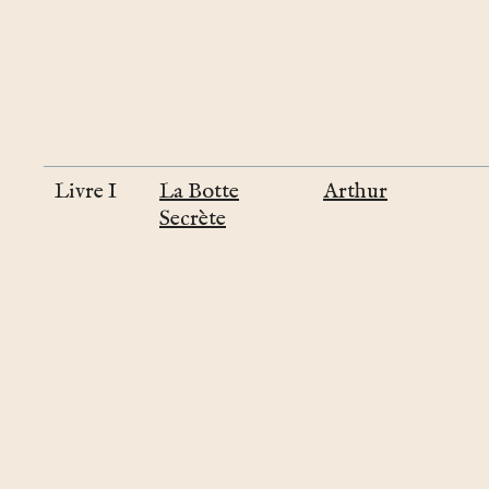
Livre I
La Botte
Arthur
Secrète