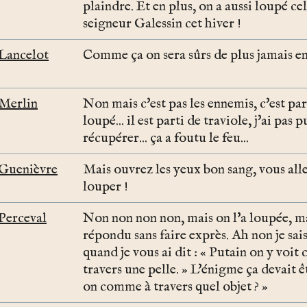
plaindre. Et en plus, on a aussi loupé ce
seigneur Galessin cet hiver !
Lancelot
Comme ça on sera sûrs de plus jamais en
Merlin
Non mais c'est pas les ennemis, c'est parc
loupé... il est parti de traviole, j'ai pas p
récupérer... ça a foutu le feu...
Guenièvre
Mais ouvrez les yeux bon sang, vous all
louper !
Perceval
Non non non non, mais on l'a loupée, ma
répondu sans faire exprès. Ah non je sais
quand je vous ai dit : « Putain on y voi
travers une pelle. » L'énigme ça devait êt
on comme à travers quel objet ? »