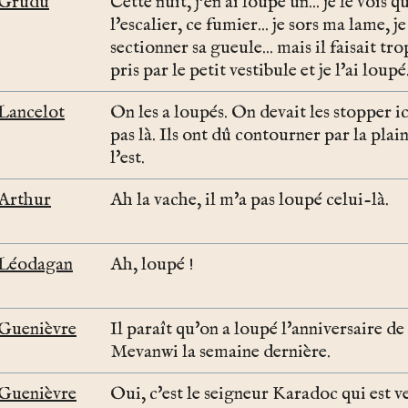
Grüdü
Cette nuit, j'en ai loupé un... je le vois 
l'escalier, ce fumier... je sors ma lame, je
sectionner sa gueule... mais il faisait tro
pris par le petit vestibule et je l'ai loupé
Lancelot
On les a loupés. On devait les stopper ici
pas là. Ils ont dû contourner par la plain
l'est.
Arthur
Ah la vache, il m'a pas loupé celui-là.
Léodagan
Ah, loupé !
Guenièvre
Il paraît qu'on a loupé l'anniversaire 
Mevanwi la semaine dernière.
Guenièvre
Oui, c'est le seigneur Karadoc qui est v