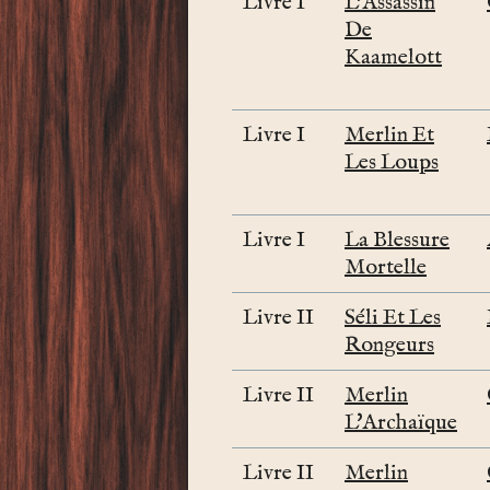
Livre I
L'Assassin
De
Kaamelott
Livre I
Merlin Et
Les Loups
Livre I
La Blessure
Mortelle
Livre II
Séli Et Les
Rongeurs
Livre II
Merlin
L'Archaïque
Livre II
Merlin