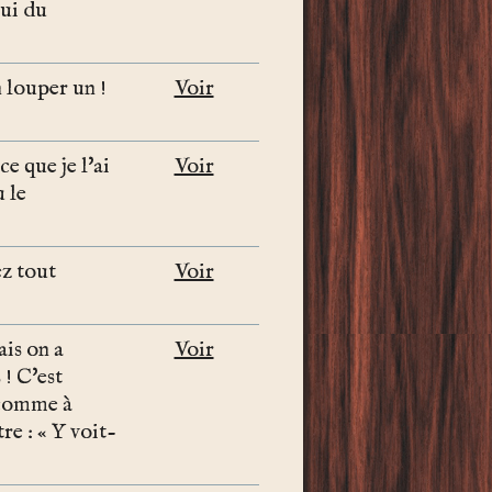
lui du
 louper un !
Voir
e que je l'ai
Voir
u le
ez tout
Voir
is on a
Voir
 ! C'est
t comme à
re : « Y voit-