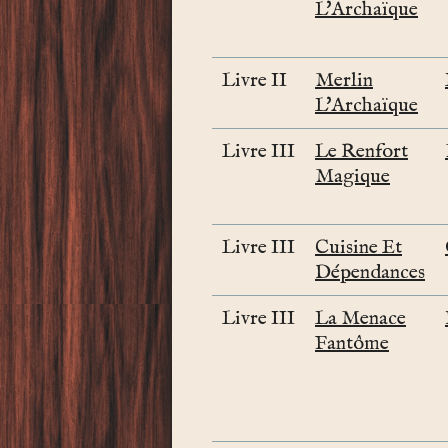
L'Archaïque
Livre II
Merlin
L'Archaïque
Livre III
Le Renfort
Magique
Livre III
Cuisine Et
Dépendances
Livre III
La Menace
Fantôme