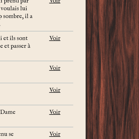
qui prend par
Voir
 voulais lui
p sombre, il a
.
 et ils sont
Voir
e et passer à
Voir
Voir
de Dame
Voir
enu se
Voir