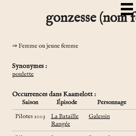
gonzesse (nom f
Femme ou jeune femme
Synonymes
poulette
Occurrences dans Kaamelott
Saison
Épisode
Personnage
Pilotes 2003
La Bataille
Galessin
Rangée