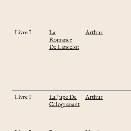
Livre I
La
Arthur
Romance
De Lancelot
Livre I
La Jupe De
Arthur
Calogrenant