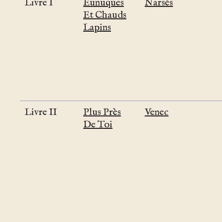
Livre I
Eunuques
Narsès
Et Chauds
Lapins
Livre II
Plus Près
Venec
De Toi