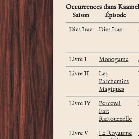
Occurrences dans Kaamel
Saison
Épisode
Dies Irae
Dies Irae
Livre I
Monogame
Livre II
Les
Parchemins
Magiques
Livre IV
Perceval
Fait
Raitournelle
Livre V
Le Royaume