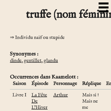
truffe (nom fémini
Individu naïf ou stupide
Synonymes
dinde
,
gentillet
,
glandu
Occurrences dans Kaamelott
Saison
Épisode
Personnage
Réplique
En
Livre I
La Fête
Arthur
Mais si !
De
Mais ne
L'Hiver
me