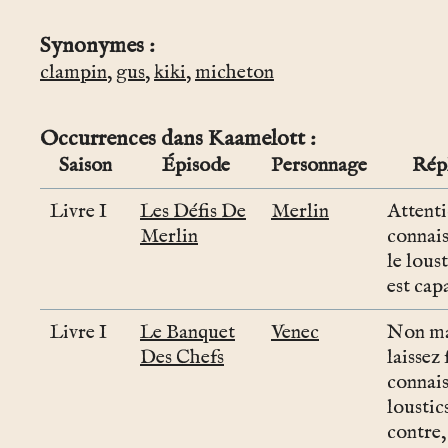
Synonymes
clampin
,
gus
,
kiki
,
micheton
Occurrences dans Kaamelott
Saison
Épisode
Personnage
Rép
Livre I
Les Défis De
Merlin
Attenti
Merlin
connais
le loust
est cap
Livre I
Le Banquet
Venec
Non ma
Des Chefs
laissez 
connais
loustic
contre, 