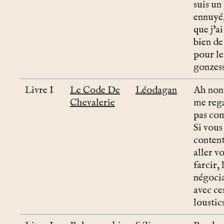
suis un
ennuyé,
que j'ai
bien de
pour le
gonzess
Livre I
Le Code De
Léodagan
Ah non
Chevalerie
me reg
pas co
Si vous
content
aller vo
farcir, 
négoci
avec ce
loustics