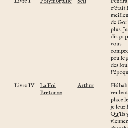
Livre I
Polymorphie
Séli
Pendra
c'était 
meille
de Gorl
plus. J
dis ça 
vous
compre
peu le 
des lou
l'époqu
Livre IV
La Foi
Arthur
Hé bah 
Bretonne
veulent
place l
je leur 
Qu'ils 
vienne