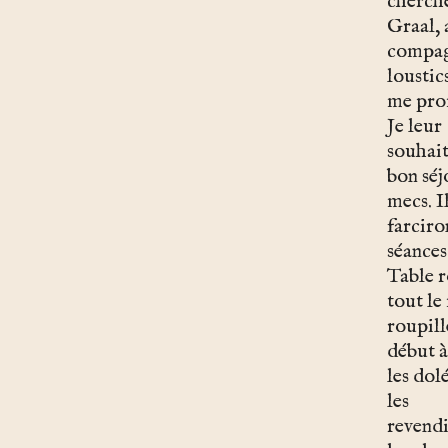
cherche
Graal, 
compag
loustic
me pro
Je leur
souhai
bon séj
mecs. Il
farciro
séances
Table 
tout l
roupill
début à 
les dol
les
revendi