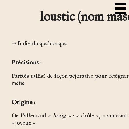
loustic (nom mas
Individu quelconque
Précisions
Parfois utilisé de façon péjorative pour désigne
méfie
Origine
De l’allemand «
lustig
» : « drôle », « amusant 
« joyeux »