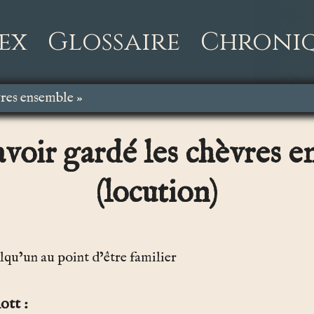
ex
Glossaire
Chroni
vres ensemble »
avoir gardé les chèvres 
(locution)
lqu’un au point d’être familier
ott