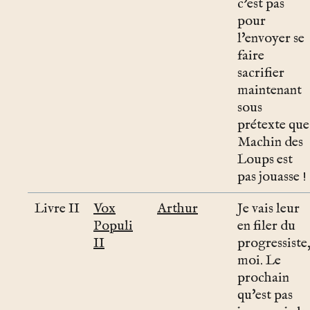
c'est pas
pour
l'envoyer se
faire
sacrifier
maintenant
sous
prétexte que
Machin des
Loups est
pas jouasse !
Livre II
Vox
Arthur
Je vais leur
Populi
en filer du
II
progressiste
moi. Le
prochain
qu'est pas