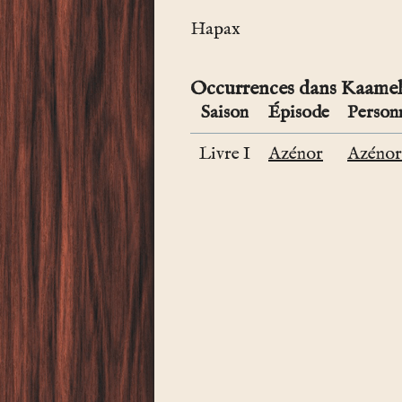
Hapax
Occurrences dans Kaamel
Saison
Épisode
Person
Livre I
Azénor
Azénor