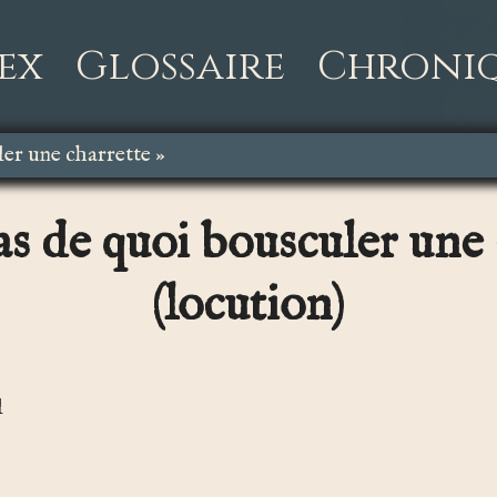
ex
Glossaire
Chroni
ler une charrette »
pas de quoi bousculer une
(locution)
l