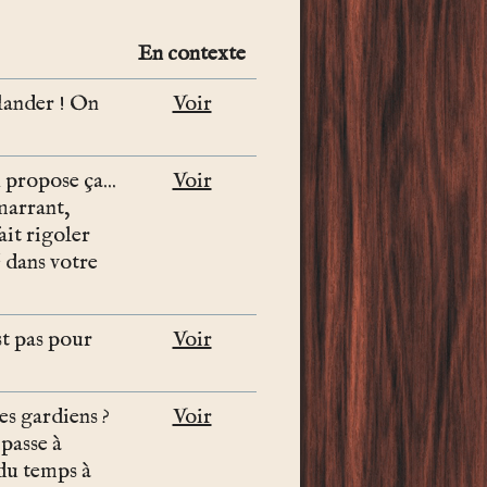
En contexte
glander ! On
Voir
 propose ça...
Voir
marrant,
ait rigoler
é dans votre
st pas pour
Voir
es gardiens ?
Voir
passe à
 du temps à