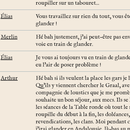
roupiller sur un tabouret...
Élias
Vous travaillez sur rien du tout, vous êt
glander !
Merlin
Hé bah justement, j'ai peut-être pas en
voie en train de glander.
Élias
Je vous ai toujours vu en train de glande
eu l'air de poser problème !
Arthur
Hé bah si ils veulent la place les gars je l
Qu'ils y viennent chercher le Graal, ave
compagnie de loustics que je me promèn
souhaite un bon séjour, aux mecs. Ils se 
les séances de la Table ronde où tout l
roupille du début à la fin, les doléances,
revendications, les clans. Moi pendant 
j'irai glander en Andalousie, là-bas au