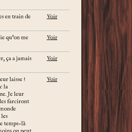
es en train de
Voir
vie qu'on me
Voir
r, ça a jamais
Voir
eur laisse !
Voir
c la
e. Je leur
les farciront
e monde
 les
ce temps-là
 moins on peut