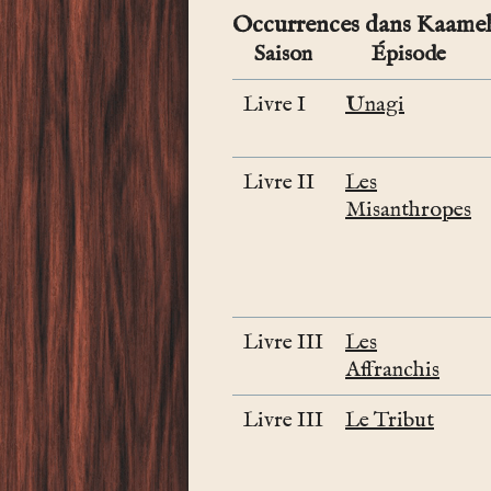
Occurrences dans Kaamel
Saison
Épisode
Livre I
Unagi
Livre II
Les
Misanthropes
Livre III
Les
Affranchis
Livre III
Le Tribut