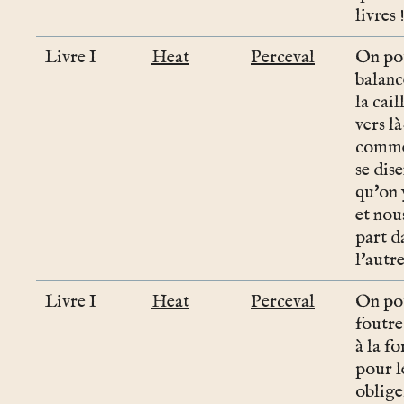
livres 
Livre I
Heat
Perceval
On po
balanc
la cail
vers là
comme 
se dis
qu'on 
et nou
part d
l'autre
Livre I
Heat
Perceval
On po
foutre
à la fo
pour l
oblige