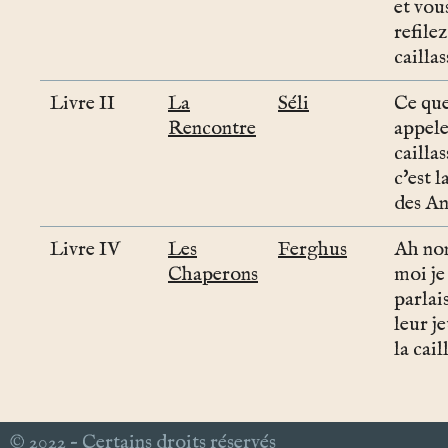
et vou
refilez
caillas
Livre II
La
Séli
Ce que
Rencontre
appele
caillas
c'est l
des An
Livre IV
Les
Ferghus
Ah no
Chaperons
moi je
parlai
leur je
la cail
© 2022 – Certains droits réservés