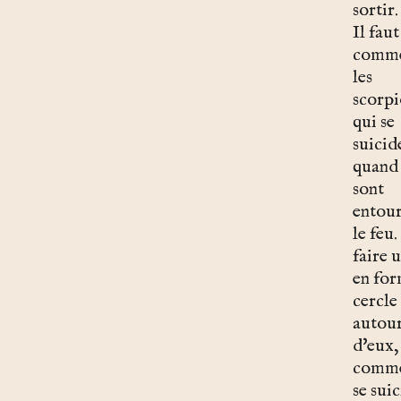
sortir
Il faut
comme
les
scorpi
qui se
suicid
quand 
sont
entour
le feu
faire 
en for
cercle
autou
d'eux,
comme 
se sui