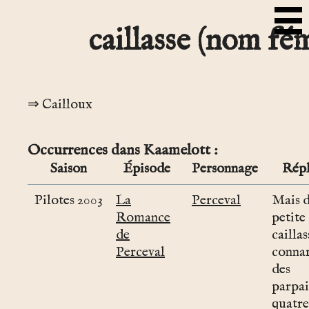
caillasse (nom fé
Cailloux
Occurrences dans Kaamelott
Saison
Épisode
Personnage
Répl
Pilotes 2003
La
Perceval
Mais d
Romance
petite
de
caillas
Perceval
connar
des
parpai
quatre