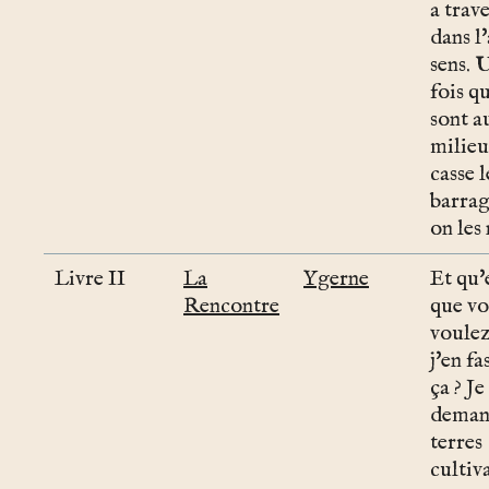
a trav
dans l
sens. 
fois qu
sont a
milieu
casse l
barrag
on les 
Livre II
La
Ygerne
Et qu'
Rencontre
que vo
voulez
j'en fa
ça ? Je
deman
terres
cultiv