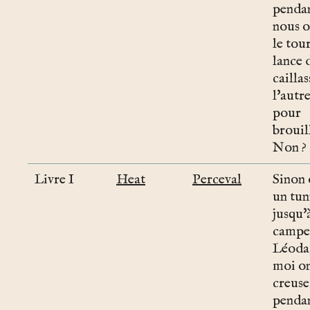
penda
nous o
le tour
lance 
caillas
l'autr
pour
brouil
Non ?
Livre I
Heat
Perceval
Sinon 
un tun
jusqu'
campe
Léoda
moi o
creuse
penda