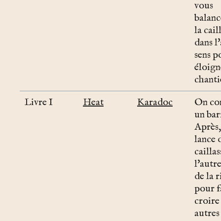
vous
balanc
la cail
dans l
sens p
éloign
chanti
Livre I
Heat
Karadoc
On con
un bar
Après,
lance 
caillas
l'autr
de la r
pour f
croire
autres