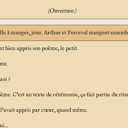
(Ouverture.)
lle à manger
, jour. Arthur et Perceval mangent ensemb
nt bien appris son poème, le petit.
ème.
uoi ?
oème. C'est un texte de cérémonie, ça fait partie du ritu
 l'avait appris par cœur, quand même.
i...