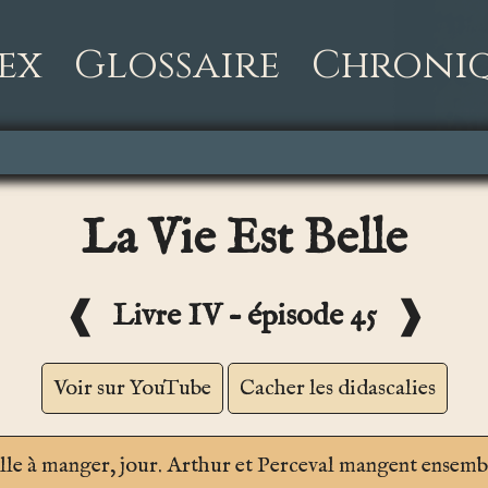
ex
Glossaire
Chroni
La Vie Est Belle
❰
❱
Livre IV – épisode 45
Voir sur YouTube
Cacher les didascalies
lle à manger
, jour. Arthur et Perceval mangent ensemb