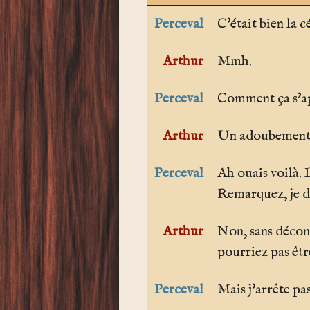
Perceval
C'était bien la 
Arthur
Mmh.
Perceval
Comment ça s'app
Arthur
Un adoubement
Perceval
Ah ouais voilà. 
Remarquez, je dis
Arthur
Non, sans décon
pourriez pas êtr
Perceval
Mais j'arrête pas