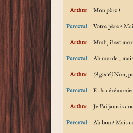
Arthur
Mon père !
Perceval
Votre père ? Mais
Arthur
Mmh, il est mor
Perceval
Ah merde... mais
Arthur
(Agacé.)
Non, pas
Perceval
Et la cérémonie 
Arthur
Je l'ai jamais c
Perceval
Ah bon ? Mais c