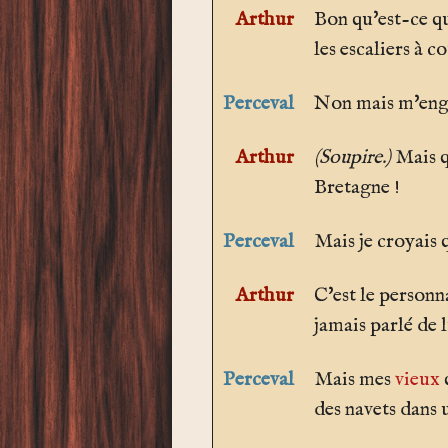
Arthur
Bon qu'est-ce que
les escaliers à c
Perceval
Non mais m'engue
Arthur
(Soupire.)
Mais q
Bretagne !
Perceval
Mais je croyais q
Arthur
C'est le personn
jamais parlé de l
Perceval
Mais mes
vieux
q
des navets dans 