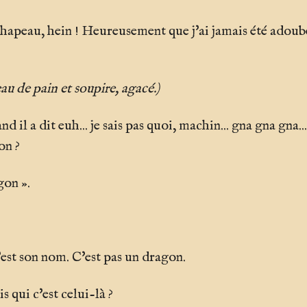
chapeau, hein ! Heureusement que j'ai jamais été adoubé
au de pain et soupire, agacé.)
nd il a dit euh... je sais pas quoi, machin... gna gna gna.
on ?
on ».
est son nom. C'est pas un dragon.
 qui c'est celui-là ?