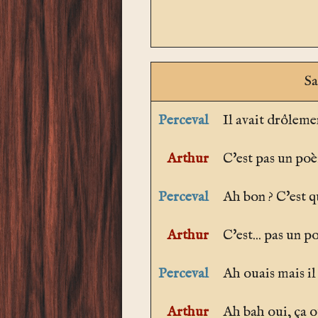
Sa
Perceval
Il avait drôleme
Arthur
C'est pas un po
Perceval
Ah bon ? C'est q
Arthur
C'est... pas un p
Perceval
Ah ouais mais il
Arthur
Ah bah oui, ça ou