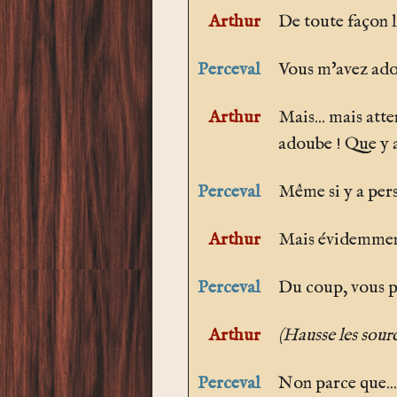
Arthur
De toute façon l
Perceval
Vous m'avez adou
Arthur
Mais... mais atte
adoube ! Que y a
Perceval
Même si y a per
Arthur
Mais évidemmen
Perceval
Du coup, vous po
Arthur
(Hausse les sourc
Perceval
Non parce que...