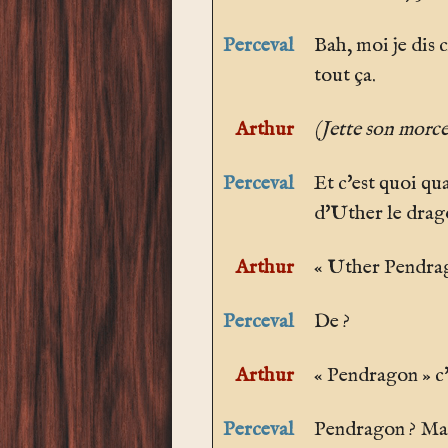
Perceval
Bah, moi je dis 
tout ça.
Arthur
(Jette son morce
Perceval
Et c'est quoi qua
d'Uther le drag
Arthur
« Uther Pendrag
Perceval
De ?
Arthur
« Pendragon » c'
Perceval
Pendragon ? Mais