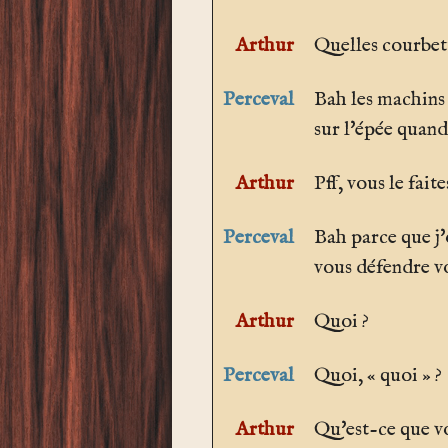
Arthur
Quelles courbett
Perceval
Bah les machins 
sur l'épée quand
Arthur
Pff, vous le faite
Perceval
Bah parce que j'
vous défendre v
Arthur
Quoi ?
Perceval
Quoi, « quoi » ?
Arthur
Qu'est-ce que vo