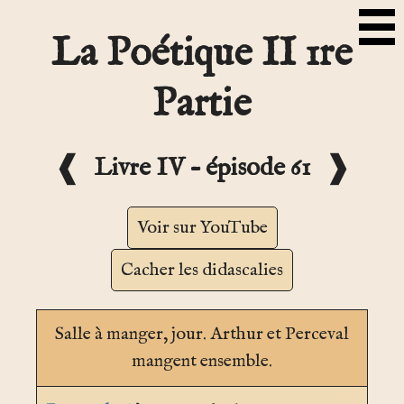
La Poétique II 1re
Partie
❰
❱
Livre IV – épisode 61
Voir sur YouTube
Cacher les didascalies
Salle à manger
, jour. Arthur et Perceval
mangent ensemble.