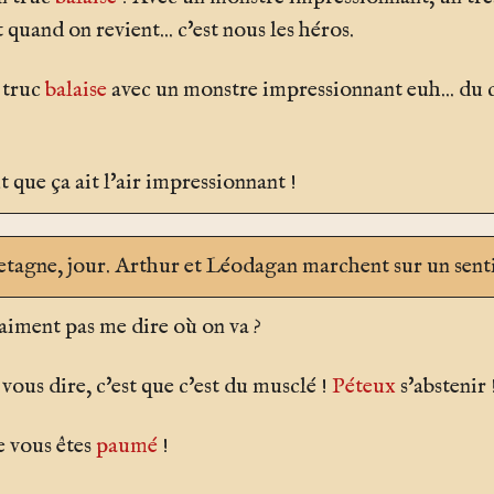
 quand on revient... c'est nous les héros.
 truc
balaise
avec un monstre impressionnant euh... du c
t que ça ait l'air impressionnant !
etagne
, jour. Arthur et Léodagan marchent sur un senti
aiment pas me dire où on va ?
vous dire, c'est que c'est du musclé !
Péteux
s'abstenir 
e vous êtes
paumé
!