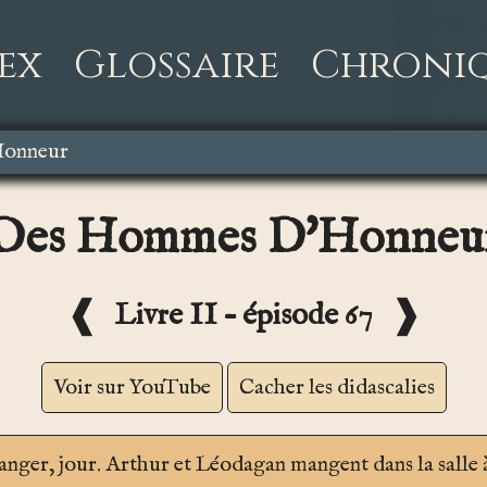
ex
Glossaire
Chroni
onneur
Des Hommes D'Honneu
❰
❱
Livre II – épisode 67
Voir sur YouTube
Cacher les didascalies
manger
, jour. Arthur et Léodagan mangent dans la salle