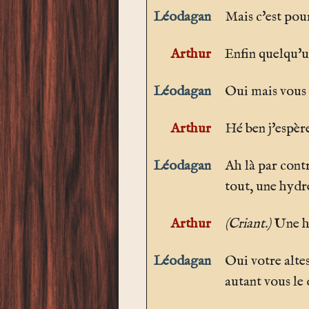
Léodagan
Mais c'est pour
Arthur
Enfin quelqu'u
Léodagan
Oui mais vous s
Arthur
Hé ben j'espère
Léodagan
Ah là par contr
tout, une hydre
Arthur
(Criant.)
Une hy
Léodagan
Oui votre altes
autant vous le 