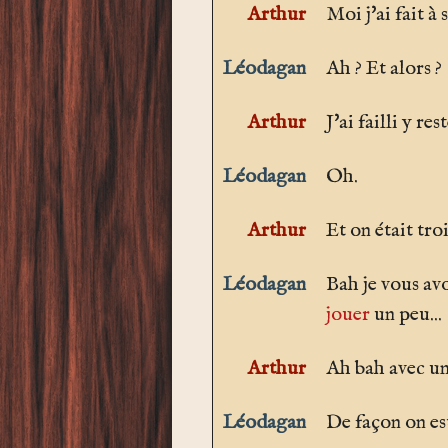
Arthur
Moi j'ai fait à 
Léodagan
Ah ? Et alors ?
Arthur
J'ai failli y rest
Léodagan
Oh.
Arthur
Et on était tro
Léodagan
Bah je vous av
jouer
un peu...
Arthur
Ah bah avec une
Léodagan
De façon on e