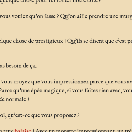
it quelque chose pour remonter notre côte ?
vous voulez qu'on fasse ? Qu'on aille prendre une murge
que chose de prestigieux ! Qu'ils se disent que c'est pas
s besoin de ça...
vous croyez que vous impressionnez parce que vous av
arce qu'une épée magique, si vous faites rien avec, vou
ée normale !
moi, qu'est-ce que vous proposez ?
n truc
balaise
! Avec un monstre impressionnant, un trés