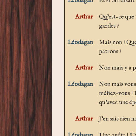
Léodagan
Et si on faisa
Arthur
Qu'est-ce que 
gardes ?
Léodagan
Mais non ! Quel
patrons !
Arthur
Non mais y a pa
Léodagan
Non mais vous 
méfiez-vous ! P
qu'avec une ép
Arthur
J'en sais rien 
Léodagan
Une quête ! U