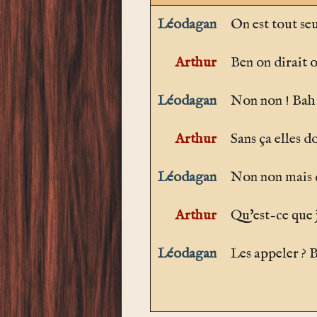
Léodagan
On est tout seu
Arthur
Ben on dirait o
Léodagan
Non non ! Bah
Arthur
Sans ça elles do
Léodagan
Non non mais c
Arthur
Qu'est-ce que je
Léodagan
Les appeler ? B