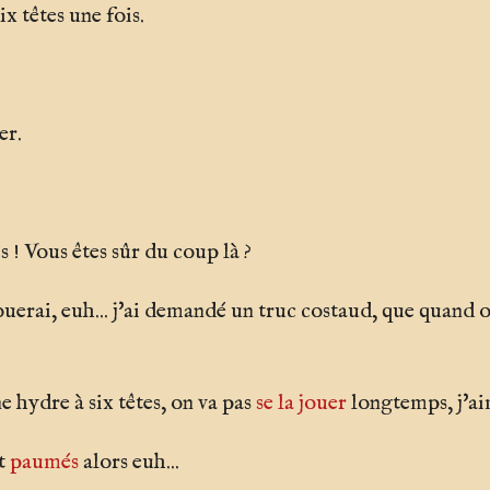
six têtes une fois.
er.
is ! Vous êtes sûr du coup là ?
ouerai, euh... j'ai demandé un truc costaud, que quand 
 hydre à six têtes, on va pas
se la jouer
longtemps, j'aim
st
paumés
alors euh...